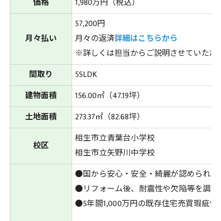
価格
1,980万円（税込）
57,200円
月々払い
月々の返済
詳細はこちらから
※詳しくは担当からご説明させていただ
間取り
5SLDK
建物面積
156.00㎡（47.19坪）
土地面積
273.37㎡（82.68坪）
相生市立青葉台小学校
校区
相生市立矢野川中学校
●国から安心・安全・綺麗が認められた
●リフォーム後、耐震性や欠陥等を調べ
●5年間1,000万円の既存住宅売買瑕疵