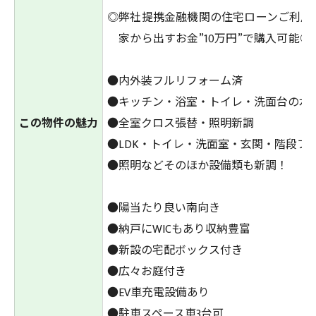
◎弊社提携金融機関の住宅ローンご利用
家から出すお金”10万円”で購入可能◎
●内外装フルリフォーム済
●キッチン・浴室・トイレ・洗面台の水
この物件の魅力
●全室クロス張替・照明新調
●LDK・トイレ・洗面室・玄関・階段フ
●照明などそのほか設備類も新調！
●陽当たり良い南向き
●納戸にWICもあり収納豊富
●新設の宅配ボックス付き
●広々お庭付き
●EV車充電設備あり
●駐車スペース車3台可