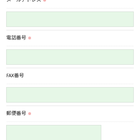
メールアドレス
※
当社では、利用目的の達成に必要な範囲において、
個人情報を外部に委託する場合があります。
これらの委託先に対しては個人情報保護契約等の措
置をとり、適切な監督を行います。
電話番号
※
＜個人情報の安全管理＞
当社では、個人情報の漏洩等がなされないよう、適
切に安全管理対策を実施します。
FAX番号
＜個人情報を与えなかった場合に生じる結果＞
必要な情報を頂けない場合は、それに対応した当社
のサービスをご提供できない場合がございますので
郵便番号
※
予めご了承ください。
＜個人情報の開示･訂正・削除･利用停止の手続につ