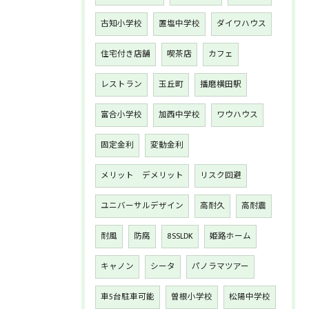
古知小学校
置塩中学校
ダイワハウス
住宅付き店舗
喫茶店
カフェ
レストラン
玉丘町
播磨横田駅
富合小学校
加西中学校
ワウハウス
固定金利
変動金利
メリット デメリット
リスク回避
ユニバーサルデザイン
高耐久
高耐震
耐風
防腐
8SSLDK
姫路ホーム
キャノン
シータ
パノラマツアー
車5台駐車可能
曽根小学校
松陽中学校