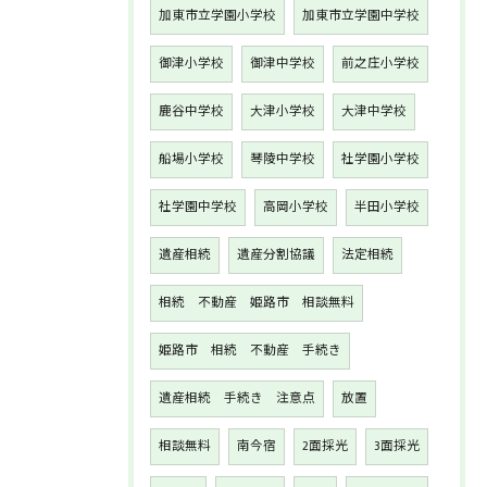
加東市立学園小学校
加東市立学園中学校
御津小学校
御津中学校
前之庄小学校
鹿谷中学校
大津小学校
大津中学校
船場小学校
琴陵中学校
社学園小学校
社学園中学校
高岡小学校
半田小学校
遺産相続
遺産分割協議
法定相続
相続 不動産 姫路市 相談無料
姫路市 相続 不動産 手続き
遺産相続 手続き 注意点
放置
相談無料
南今宿
2面採光
3面採光