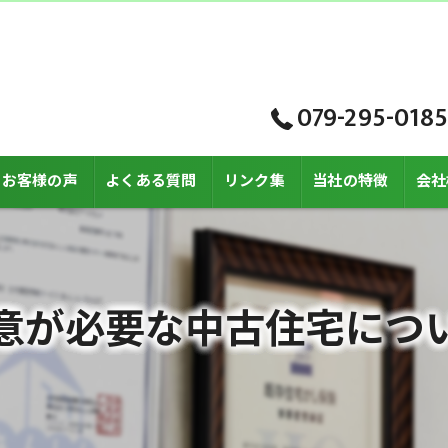
079-295-0185
お客様の声
よくある質問
リンク集
当社の特徴
会社
購入
リフォーム済
意が必要な中古住宅につ
売却
査定
新築