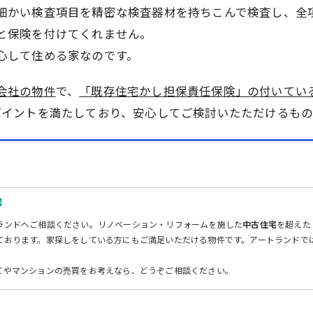
細かい検査項目を精密な検査器材を持ちこんで検査し、全
と保険を付けてくれません。
心して住める家なのです。
会社の物件
で、
「既存住宅かし担保責任保険」の付いてい
ポイントを満たしており、安心してご検討いたただけるもの
】
ランドへご相談ください。
リノベーション
・
リフォーム
を施した
中古住宅
を超えた
ております。家探しをしている方にもご満足いただける物件です。アートランドで
てやマンションの売買をお考えなら、どうぞご相談ください。